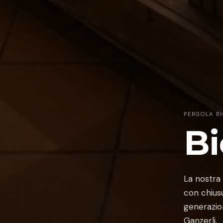
PERGOLA BI
Bi
La nostra 
con chius
generazio
Ganzerli.