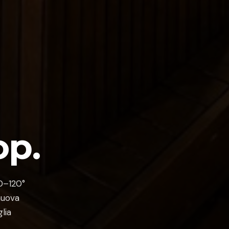
op.
 0–120°
nuova
lia